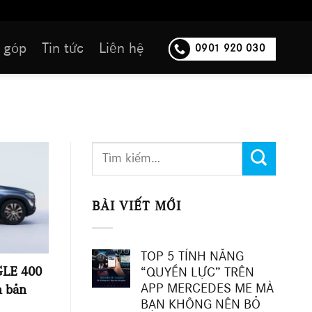
 góp
Tin tức
Liên hệ
0901 920 030
BÀI VIẾT MỚI
TOP 5 TÍNH NĂNG
GLE 400
“QUYỀN LỰC” TRÊN
APP MERCEDES ME MÀ
n bản
BẠN KHÔNG NÊN BỎ