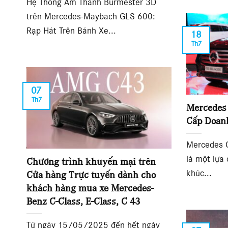
Hệ Thống Âm Thanh Burmester 3D
trên Mercedes-Maybach GLS 600:
Rạp Hát Trên Bánh Xe...
18
Th7
07
Th7
Mercedes
Cấp Doan
Mercedes 
là một lựa
Chương trình khuyến mại trên
khúc...
Cửa hàng Trực tuyến dành cho
khách hàng mua xe Mercedes-
Benz C-Class, E-Class, C 43
Từ ngày 15/05/2025 đến hết ngày