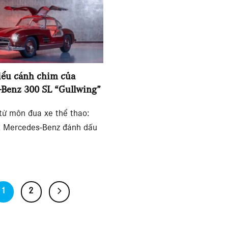
iểu cánh chim của
Benz 300 SL “Gullwing”
từ môn đua xe thể thao:
 Mercedes-Benz đánh dấu
1
2