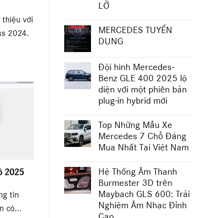
LỠ
 thiệu với
MERCEDES TUYỂN
ss 2024.
DỤNG
Đội hình Mercedes-
Benz GLE 400 2025 lộ
diện với một phiên bản
plug-in hybrid mới
Top Những Mẫu Xe
Mercedes 7 Chỗ Đáng
Mua Nhất Tại Việt Nam
ô 2025
Hệ Thống Âm Thanh
Burmester 3D trên
Maybach GLS 600: Trải
ng tin
Nghiệm Âm Nhạc Đỉnh
n có...
Cao