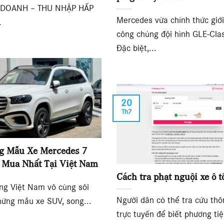
 DOANH – THU NHẬP HẤP
Mercedes vừa chính thức giới
.
công chúng đội hình GLE-Cla
Đặc biệt,...
20
Th7
g Mẫu Xe Mercedes 7
 Mua Nhất Tại Việt Nam
Cách tra phạt nguội xe ô t
ờng Việt Nam vô cùng sôi
Người dân có thể tra cứu thô
hững mẫu xe SUV, song...
trực tuyến để biết phương tiệ