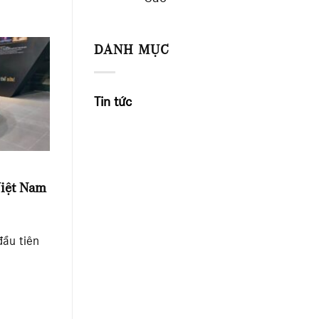
DANH MỤC
Tin tức
Việt Nam
đầu tiên