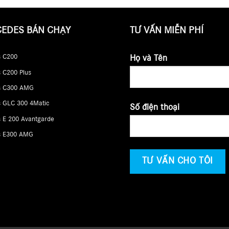
CEDES BÁN CHẠY
TƯ VẤN MIỄN PHÍ
 C200
Họ và Tên
 C200 Plus
s C300 AMG
 GLC 300 4Matic
Số điện thoại
 E 200 Avantgarde
s E300 AMG