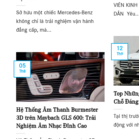
VIÊN KINH
Sở hữu một chiếc Mercedes‑Benz
DẪN Yêu..
không chỉ là trải nghiệm vận hành
đẳng cấp, mà...
12
Th9
05
Th8
Top Nhữn
Chỗ Đáng
Hệ Thống Âm Thanh Burmester
Tại thị trư
3D trên Maybach GLS 600: Trải
động với n
Nghiệm Âm Nhạc Đỉnh Cao