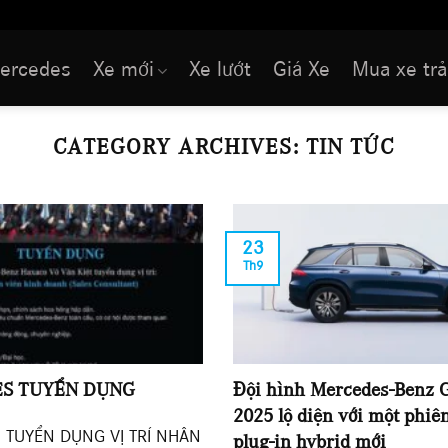
ercedes
Xe mới
Xe lướt
Giá Xe
Mua xe trả
CATEGORY ARCHIVES:
TIN TỨC
23
Th9
S TUYỂN DỤNG
Đội hình Mercedes-Benz 
2025 lộ diện với một phiê
 TUYỂN DỤNG VỊ TRÍ NHÂN
plug-in hybrid mới