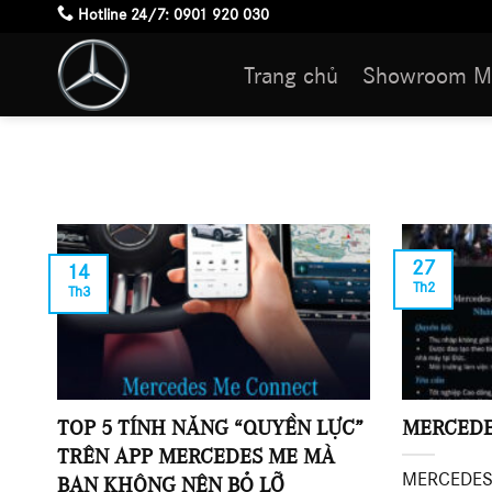
Skip
Hotline 24/7:
0901 920 030
to
Trang chủ
Showroom M
content
27
14
Th2
Th3
TOP 5 TÍNH NĂNG “QUYỀN LỰC”
MERCEDE
TRÊN APP MERCEDES ME MÀ
MERCEDES
BẠN KHÔNG NÊN BỎ LỠ