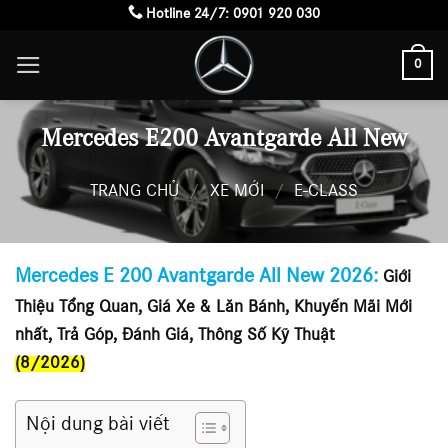
Skip
Hotline 24/7:
0901 920 030
to
0
content
Mercedes E200 Avantgarde All New
TRANG CHỦ
/
XE MỚI
/
E-CLASS
Mercedes E 200 Avantgarde All New 2026:
Giới
Thiệu Tổng Quan, Giá Xe & Lăn Bánh, Khuyến Mãi Mới
nhất, Trả Góp, Đánh Giá, Thông Số Kỹ Thuật
(8/2026)
Nội dung bài viết