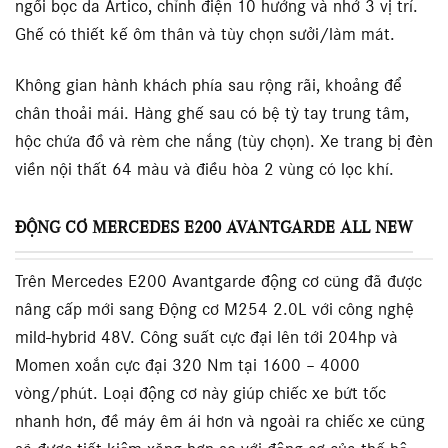
ngồi bọc da Artico, chỉnh điện 10 hướng và nhớ 3 vị trí.
Ghế có thiết kế ôm thân và tùy chọn sưởi/làm mát.
Không gian hành khách phía sau rộng rãi, khoảng để
chân thoải mái. Hàng ghế sau có bệ tỳ tay trung tâm,
hộc chứa đồ và rèm che nắng (tùy chọn). Xe trang bị đèn
viền nội thất 64 màu và điều hòa 2 vùng có lọc khí.
ĐỘNG CƠ MERCEDES E200 AVANTGARDE ALL NEW
Trên Mercedes E200 Avantgarde động cơ cũng đã được
nâng cấp mới sang Động cơ M254 2.0L với công nghệ
mild-hybrid 48V. Công suất cực đại lên tới 204hp và
Momen xoắn cực đại 320 Nm tại 1600 – 4000
vòng/phút. Loại động cơ này giúp chiếc xe bứt tốc
nhanh hơn, đề máy êm ái hơn và ngoài ra chiếc xe cũng