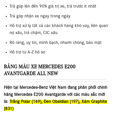
Trả góp lên đến 90% giá trị xe, trả trước ít nhất
Trả góp nhận xe ngay trong ngày
Hỗ trợ xử lý tất cả các khách hàng khó vay, liên quan
nợ xấu, trả chậm, CIC xấu
Rõ ràng, uy tín, minh bạch, nhanh chóng, bảo mật
Hỗ trợ từ A-Z hồ sơ
BẢNG MÀU XE MERCEDES E200
AVANTGARDE ALL NEW
Hiện tại Mercedes-Benz Việt Nam đang phân phối chính
hãng Mercedes E200 Avantgarde với các màu sắc mới
là:
Trắng Polar (149), Đen Obsidian (197), Xám Graphite
(831)