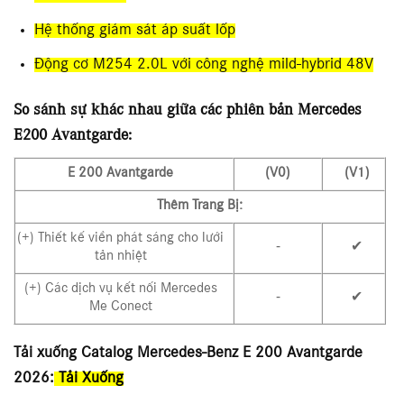
Hệ thống giám sát áp suất lốp
Động cơ M254 2.0L với công nghệ mild-hybrid 48V
So sánh sự khác nhau giữa các phiên bản Mercedes
E200 Avantgarde:
E 200 Avantgarde
(V0)
(V1)
Thêm Trang Bị:
(+) Thiết kế viền phát sáng cho lưới
⁃
✔
tản nhiệt
(+) Các dịch vụ kết nối Mercedes
⁃
✔
Me Conect
Tải xuống Catalog Mercedes-Benz E 200 Avantgarde
2026:
Tải Xuống