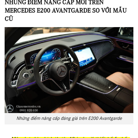
NHỮNG ĐIỂM NÂNG CẤP MỚI TRÊN
MERCEDES E200 AVANTGARDE SO VỚI MẪU
CŨ
Những điểm nâng cấp đáng giá trên E200 Avantgarde