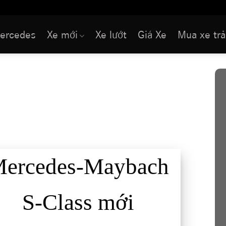
ercedes
Xe mới
Xe lướt
Giá Xe
Mua xe trả
ch