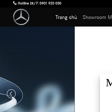
Skip
Hotline 24/7:
0901 920 030
to
Trang chủ
Showroom M
content
Mercedes-Mayba
S-Class mới