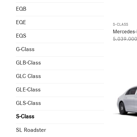
EQB
EQE
S-CLASS
Mercedes-
EQS
5.039.00
G-Class
GLB-Class
GLC Class
GLE-Class
GLS-Class
S-Class
SL Roadster