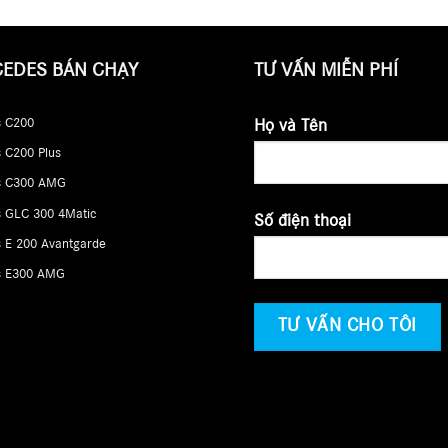
CEDES BÁN CHẠY
TƯ VẤN MIỄN PHÍ
 C200
Họ và Tên
 C200 Plus
s C300 AMG
 GLC 300 4Matic
Số điện thoại
 E 200 Avantgarde
s E300 AMG