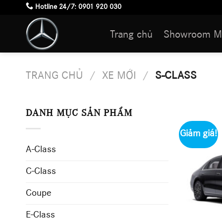
Skip
Hotline 24/7:
0901 920 030
to
Trang chủ
Showroom M
content
TRANG CHỦ
/
XE MỚI
/
S-CLASS
DANH MỤC SẢN PHẨM
Giảm giá!
A-Class
C-Class
Coupe
E-Class