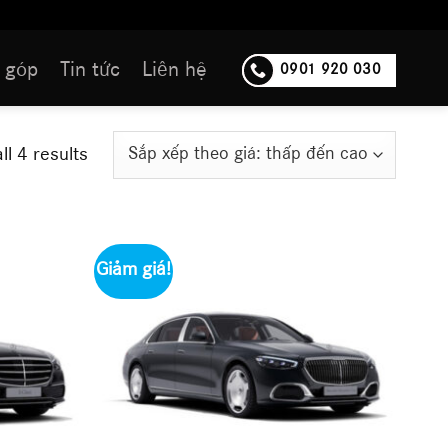
 góp
Tin tức
Liên hệ
0901 920 030
ll 4 results
Giảm giá!