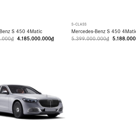
S-CLASS
Benz S 450 4Matic
Mercedes-Benz S 450 4Mati
Giá
Giá
Giá
0.000
₫
4.185.000.000
₫
5.399.000.000
₫
5.188.000
gốc
hiện
gốc
là:
tại
là:
5.039.000.000₫.
là:
5.399.000
4.185.000.000₫.