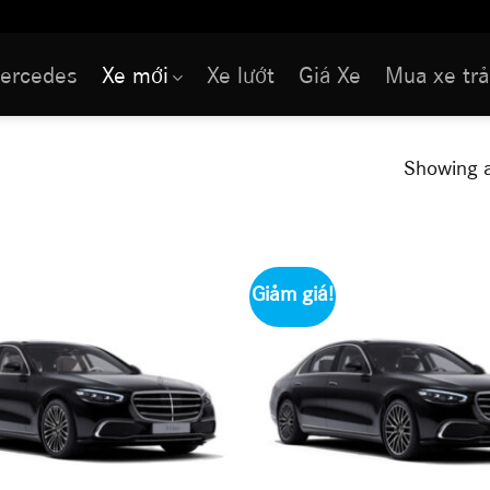
ercedes
Xe mới
Xe lướt
Giá Xe
Mua xe trả
Showing a
Giảm giá!