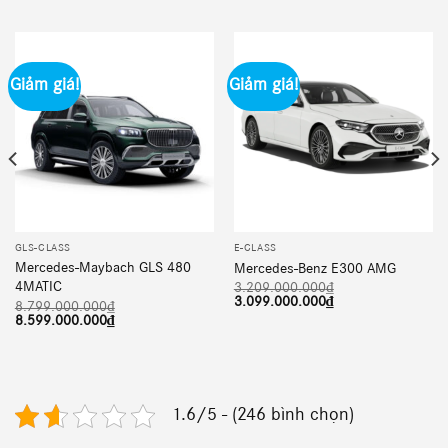
Giảm giá!
Giảm giá!
GLS-CLASS
E-CLASS
Mercedes-Maybach GLS 480
Mercedes-Benz E300 AMG
4MATIC
3.209.000.000
₫
Giá
Giá
3.099.000.000
₫
8.799.000.000
₫
gốc
hiện
Giá
Giá
8.599.000.000
₫
là:
tại
gốc
hiện
3.209.000.000₫.
là:
là:
tại
3.099.000.000₫.
8.799.000.000₫.
là:
8.599.000.000₫.
1.6/5 - (246 bình chọn)