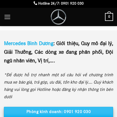
Skip
Hotline 24/7:
0901 920 030
to
0
content
Nam Star Bình Dương
Mercedes Bình Dương
: Giới thiệu, Quy mô đại lý,
Giải Thưởng, Các dòng xe đang phân phối, Đội
ngũ nhân viên, Vị trí,….
*Để được hỗ trợ nhanh một số câu hỏi về chương trình
mua xe báo giá, trả góp, ưu đãi, tồn kho đại lý…. Quý khách
hàng vui lòng gọi Hotline hoặc đăng ký nhận thông tin bên
dưới
Phòng kinh doanh: 0901 920 030