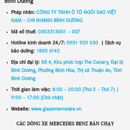
Bình Dương
Pháp nhân:
CÔNG TY TNHH Ô TÔ NGÔI SAO VIỆT
NAM – CHI NHÁNH BÌNH DƯƠNG
Mã số thuế:
0303313001 – 007
Hotline kinh doanh 24/7:
0901 920 030
|
Dịch vụ
bảo dưỡng:
1800 6142
Địa chỉ đại lý:
Số 4, Khu phức hợp The Canary, Đại lộ
Bình Dương, Phường Bình Hòa, Thị xã Thuận An, Tỉnh
Bình Dương
Thời gian làm việc:
8:00 – 20:00 (Thứ 2 – Thứ 7) |
9:00 – 17:00 (Chủ nhật)
Website:
www.giaxemercedes.vn
CÁC DÒNG XE MERCEDES BENZ BÁN CHẠY