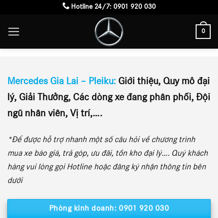
Skip
Hotline 24/7:
0901 920 030
to
0
content
Gia Lai Pleiku
Mercedes Gia Lai – Pleiku:
Giới thiệu, Quy mô đại
lý, Giải Thưởng, Các dòng xe đang phân phối, Đội
ngũ nhân viên, Vị trí,….
*Để được hỗ trợ nhanh một số câu hỏi về chương trình
mua xe báo giá, trả góp, ưu đãi, tồn kho đại lý…. Quý khách
hàng vui lòng gọi Hotline hoặc đăng ký nhận thông tin bên
dưới
Phòng kinh doanh: 0901 920 030