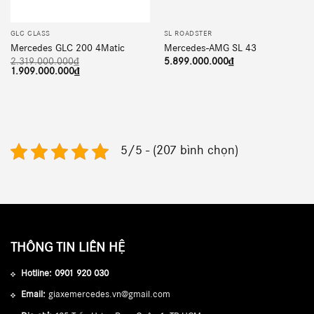
GLC CLASS
SL ROADSTER
Mercedes GLC 200 4Matic
Mercedes-AMG SL 43
2.319.000.000
₫
5.899.000.000
₫
Giá
Giá
1.909.000.000
₫
gốc
hiện
là:
tại
2.319.000.000₫.
là:
1.909.000.000₫.
5/5 - (207 bình chọn)
THÔNG TIN LIÊN HỆ
Hotline:
0901 920 030
Email:
giaxemercedes.vn@gmail.com