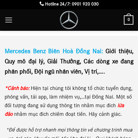
Skip
Hotline 24/7:
0901 920 030
to
0
content
IÊN HOÀ ĐỒNG NAI
Mercedes Benz Biên Hoà Đồng Nai:
Giới thiệu,
Quy mô đại lý, Giải Thưởng, Các dòng xe đang
phân phối, Đội ngũ nhân viên, Vị trí,….
*Cảnh báo:
Hiện tại chúng tôi không tổ chức tuyển dụng,
phỏng vấn, tải app, làm nhiệm vụ,…tại Đồng Nai. Một số
đối tượng đang sử dụng thông tin nhằm mục đích
lừa
đảo
nhằm mục đích chiếm đoạt tiền. Hãy cảnh giác.
*Để được hỗ trợ nhanh mọi thông tin về chương trình mua