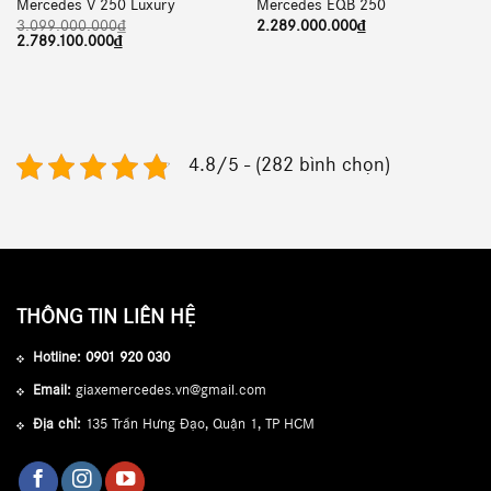
Mercedes V 250 Luxury
Mercedes EQB 250
3.099.000.000
₫
2.289.000.000
₫
Giá
Giá
2.789.100.000
₫
gốc
hiện
là:
tại
3.099.000.000₫.
là:
2.789.100.000₫.
4.8/5 - (282 bình chọn)
THÔNG TIN LIÊN HỆ
Hotline:
0901 920 030
Email:
giaxemercedes.vn@gmail.com
Địa chỉ:
135 Trần Hưng Đạo, Quận 1, TP HCM