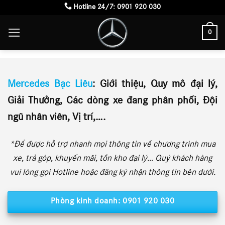
Skip
Hotline 24/7:
0901 920 030
to
0
content
nz Bạc Liêu
Mercedes Bạc Liêu
: Giới thiệu, Quy mô đại lý,
Giải Thưởng, Các dòng xe đang phân phối, Đội
ngũ nhân viên, Vị trí,….
*Để được hỗ trợ nhanh mọi thông tin về chương trình mua
xe, trả góp, khuyến mãi, tồn kho đại lý… Quý khách hàng
vui lòng gọi Hotline hoặc đăng ký nhận thông tin bên dưới.
Phòng kinh doanh: 0901 920 030