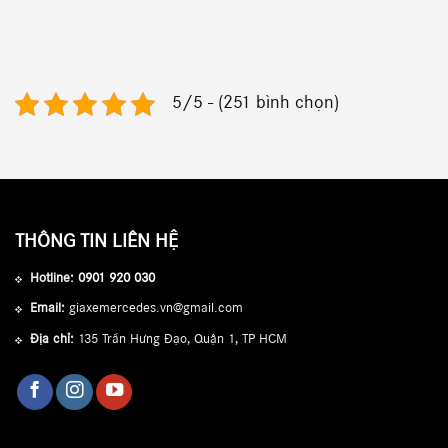
gốc
hiện
gốc
hiện
là:
tại
là:
tại
2.960.000.000₫.
là:
5.039.000.000₫.
là:
2.119.000.000₫.
4.185.000.000₫.
5/5 - (251 bình chọn)
THÔNG TIN LIÊN HỆ
Hotline:
0901 920 030
Email:
giaxemercedes.vn@gmail.com
Địa chỉ:
135 Trần Hưng Đạo, Quận 1, TP HCM