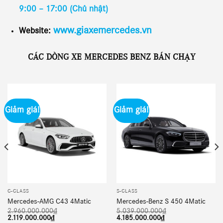
9:00 – 17:00 (Chủ nhật)
www.giaxemercedes.vn
Website:
CÁC DÒNG XE MERCEDES BENZ BÁN CHẠY
Giảm giá!
Giảm giá!
C-CLASS
S-CLASS
Mercedes-AMG C43 4Matic
Mercedes-Benz S 450 4Matic
2.960.000.000
₫
5.039.000.000
₫
Giá
Giá
Giá
Giá
2.119.000.000
₫
4.185.000.000
₫