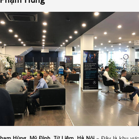
u Phạm Hùng
hạm Hùng, Mỹ Đình, Từ Liêm, Hà Nội
– Đây là khu vực