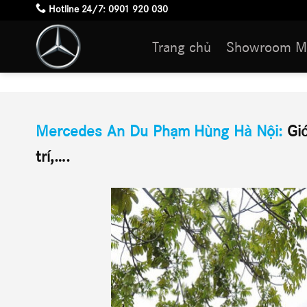
Skip
Hotline 24/7:
0901 920 030
to
Trang chủ
Showroom M
content
enz An Du Phạm Hùng
Mercedes An Du Phạm Hùng Hà Nội:
Giớ
trí,….