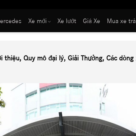
ercedes
Xe mới
Xe lướt
Giá Xe
Mua xe trả
i thiệu, Quy mô đại lý, Giải Thưởng, Các dòng