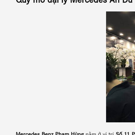
Quy mô đại lý Mercedes An D
Mercedes Benz Phạm Hùng
nằm ở vị trí
Số 11 P