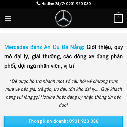
Skip
Hotline 24/7:
0901 920 030
to
0
content
Benz An Du Đà Nẵng
Mercedes Benz An Du Đà Nẵng:
Giới thiệu, quy
mô đại lý, giải thưởng, các dòng xe đang phân
phối, đội ngũ nhân viên, vị trí
*Để được hỗ trợ nhanh một số câu hỏi về chương trình
mua xe báo giá, trả góp, ưu đãi, tồn kho đại lý…. Quý khách
hàng vui lòng gọi Hotline hoặc đăng ký nhận thông tin bên
dưới
Phòng kinh doanh: 0901 920 030