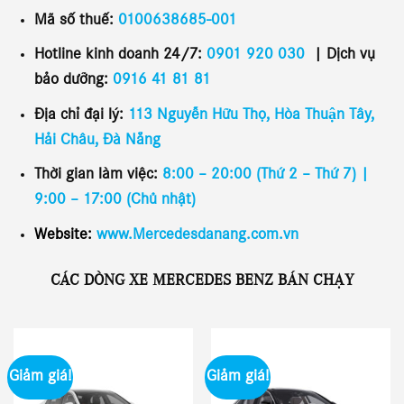
Mã số thuế:
0100638685-001
Hotline kinh doanh 24/7:
0901 920 030
|
Dịch vụ
bảo dưỡng:
0
916 41 81 81
Địa chỉ đại lý:
113 Nguyễn Hữu Thọ, Hòa Thuận Tây,
Hải Châu,
Đà Nẵng
Thời gian làm việc:
8:00 – 20:00 (Thứ 2 – Thứ 7) |
9:00 – 17:00 (Chủ nhật)
Website:
www.Mercedesdanang.com.vn
CÁC DÒNG XE MERCEDES BENZ BÁN CHẠY
Giảm giá!
Giảm giá!