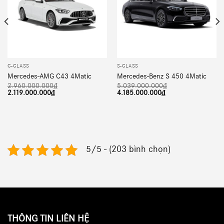
C-CLASS
S-CLASS
Mercedes-AMG C43 4Matic
Mercedes-Benz S 450 4Matic
2.960.000.000
₫
5.039.000.000
₫
Giá
Giá
Giá
Giá
2.119.000.000
₫
4.185.000.000
₫
gốc
hiện
gốc
hiện
là:
tại
là:
tại
2.960.000.000₫.
là:
5.039.000.000₫.
là:
2.119.000.000₫.
4.185.000.000₫.
5/5 - (203 bình chọn)
THÔNG TIN LIÊN HỆ