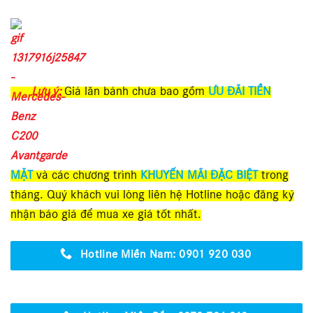
Lưu ý:
Giá lăn bánh chưa bao gồm
ƯU ĐÃI TIỀN
MẶT
và các chương trình
KHUYẾN MÃI ĐẶC BIỆT
trong
tháng. Quý khách vui lòng liên hệ Hotline hoặc đăng ký
nhận báo giá để mua xe giá tốt nhất.
Hotline Miền Nam: 0901 920 030