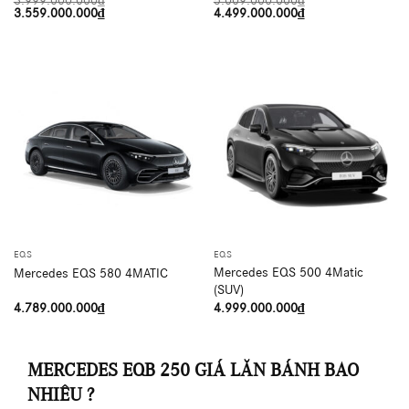
3.999.000.000
₫
5.009.000.000
₫
Giá
Giá
Giá
Giá
3.559.000.000
₫
4.499.000.000
₫
gốc
hiện
gốc
hiện
là:
tại
là:
tại
3.999.000.000₫.
là:
5.009.000.000₫.
là:
3.559.000.000₫.
4.499.000.000₫.
EQS
EQS
Mercedes EQS 500 4Matic
Mercedes EQS 580 4MATIC
(SUV)
4.789.000.000
₫
4.999.000.000
₫
MERCEDES EQB 250 GIÁ LĂN BÁNH BAO
NHIÊU ?