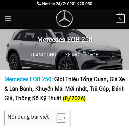
Skip
Hotline 24/7:
0901 920 030
to
0
content
Mercedes EQB 250
TRANG CHỦ
/
XE MỚI
/
EQB
Mercedes EQB 250
:
Giới Thiệu Tổng Quan, Giá Xe
& Lăn Bánh, Khuyến Mãi Mới nhất, Trả Góp, Đánh
Giá, Thông Số Kỹ Thuật
(8/2026)
Nội dung bài viết